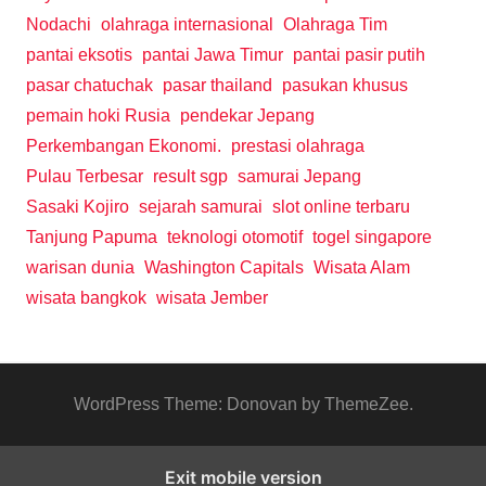
Nodachi
olahraga internasional
Olahraga Tim
pantai eksotis
pantai Jawa Timur
pantai pasir putih
pasar chatuchak
pasar thailand
pasukan khusus
pemain hoki Rusia
pendekar Jepang
Perkembangan Ekonomi.
prestasi olahraga
Pulau Terbesar
result sgp
samurai Jepang
Sasaki Kojiro
sejarah samurai
slot online terbaru
Tanjung Papuma
teknologi otomotif
togel singapore
warisan dunia
Washington Capitals
Wisata Alam
wisata bangkok
wisata Jember
WordPress Theme: Donovan by ThemeZee.
Exit mobile version