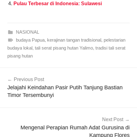
Pulau Terbesar di Indonesia: Sulawesi
NASIONAL
budaya Papua
,
kerajinan tangan tradisional
,
pelestarian
budaya lokal
,
tali serat pisang hutan Yalimo
,
tradisi tali serat
pisang hutan
Navigasi
Previous Post
pos
Jelajahi Keindahan Pasir Putih Tanjung Bastian
Timor Tersembunyi
Next Post
Mengenal Perapian Rumah Adat Gurusina di
Kampung Flores