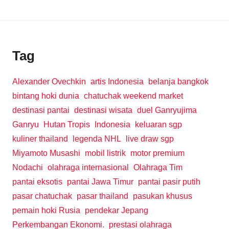
Tag
Alexander Ovechkin
artis Indonesia
belanja bangkok
bintang hoki dunia
chatuchak weekend market
destinasi pantai
destinasi wisata
duel Ganryujima
Ganryu
Hutan Tropis
Indonesia
keluaran sgp
kuliner thailand
legenda NHL
live draw sgp
Miyamoto Musashi
mobil listrik
motor premium
Nodachi
olahraga internasional
Olahraga Tim
pantai eksotis
pantai Jawa Timur
pantai pasir putih
pasar chatuchak
pasar thailand
pasukan khusus
pemain hoki Rusia
pendekar Jepang
Perkembangan Ekonomi.
prestasi olahraga