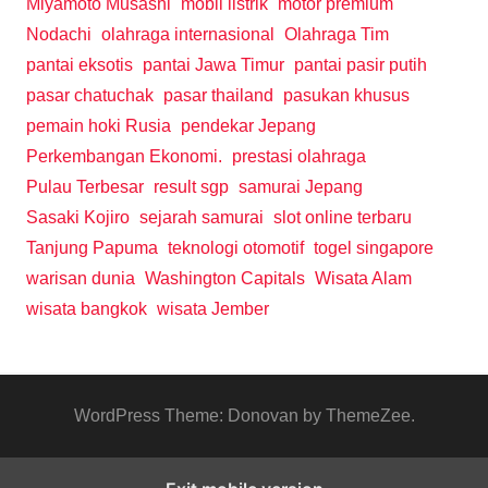
Miyamoto Musashi
mobil listrik
motor premium
Nodachi
olahraga internasional
Olahraga Tim
pantai eksotis
pantai Jawa Timur
pantai pasir putih
pasar chatuchak
pasar thailand
pasukan khusus
pemain hoki Rusia
pendekar Jepang
Perkembangan Ekonomi.
prestasi olahraga
Pulau Terbesar
result sgp
samurai Jepang
Sasaki Kojiro
sejarah samurai
slot online terbaru
Tanjung Papuma
teknologi otomotif
togel singapore
warisan dunia
Washington Capitals
Wisata Alam
wisata bangkok
wisata Jember
WordPress Theme: Donovan by ThemeZee.