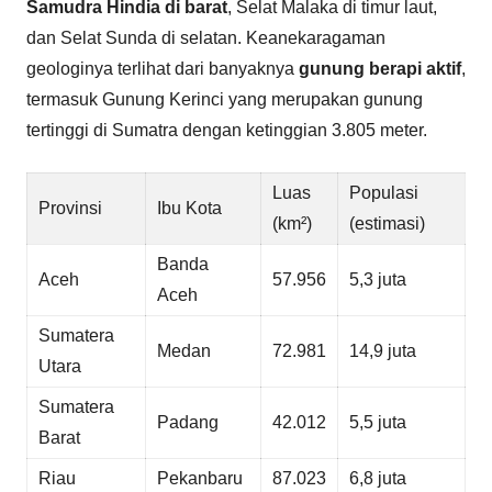
Samudra Hindia di barat
, Selat Malaka di timur laut,
dan Selat Sunda di selatan. Keanekaragaman
geologinya terlihat dari banyaknya
gunung berapi aktif
,
termasuk Gunung Kerinci yang merupakan gunung
tertinggi di Sumatra dengan ketinggian 3.805 meter.
Luas
Populasi
Provinsi
Ibu Kota
(km²)
(estimasi)
Banda
Aceh
57.956
5,3 juta
Aceh
Sumatera
Medan
72.981
14,9 juta
Utara
Sumatera
Padang
42.012
5,5 juta
Barat
Riau
Pekanbaru
87.023
6,8 juta