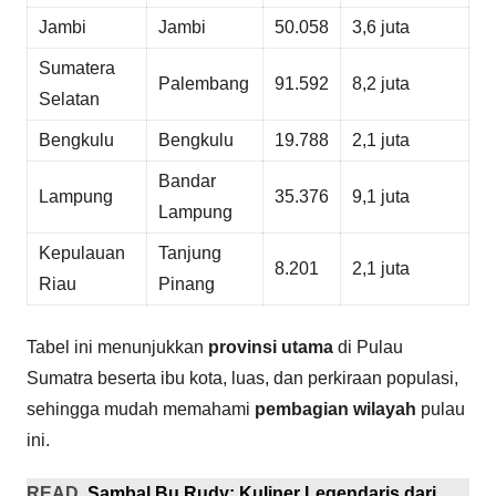
Jambi
Jambi
50.058
3,6 juta
Sumatera
Palembang
91.592
8,2 juta
Selatan
Bengkulu
Bengkulu
19.788
2,1 juta
Bandar
Lampung
35.376
9,1 juta
Lampung
Kepulauan
Tanjung
8.201
2,1 juta
Riau
Pinang
Tabel ini menunjukkan
provinsi utama
di Pulau
Sumatra beserta ibu kota, luas, dan perkiraan populasi,
sehingga mudah memahami
pembagian wilayah
pulau
ini.
READ
Sambal Bu Rudy: Kuliner Legendaris dari