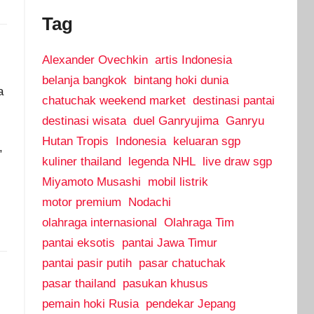
Tag
Alexander Ovechkin
artis Indonesia
belanja bangkok
bintang hoki dunia
a
chatuchak weekend market
destinasi pantai
destinasi wisata
duel Ganryujima
Ganryu
Hutan Tropis
Indonesia
keluaran sgp
,
kuliner thailand
legenda NHL
live draw sgp
Miyamoto Musashi
mobil listrik
motor premium
Nodachi
olahraga internasional
Olahraga Tim
pantai eksotis
pantai Jawa Timur
pantai pasir putih
pasar chatuchak
pasar thailand
pasukan khusus
pemain hoki Rusia
pendekar Jepang