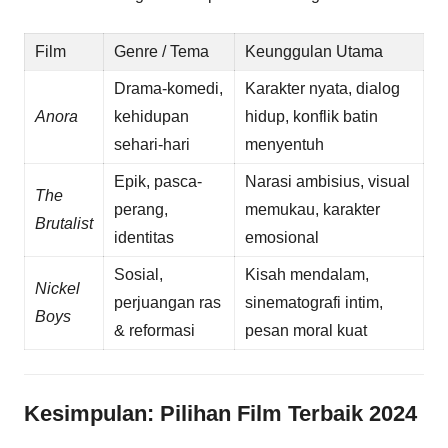
Film
Genre / Tema
Keunggulan Utama
Drama-komedi,
Karakter nyata, dialog
Anora
kehidupan
hidup, konflik batin
sehari-hari
menyentuh
Epik, pasca-
Narasi ambisius, visual
The
perang,
memukau, karakter
Brutalist
identitas
emosional
Sosial,
Kisah mendalam,
Nickel
perjuangan ras
sinematografi intim,
Boys
& reformasi
pesan moral kuat
Kesimpulan: Pilihan Film Terbaik 2024