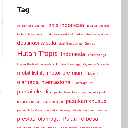
Tag
artis Indonesia
Alexander Ovechkin
belanja bangkok
bintang hoki dunia
chatuchak weekend market
destinasi pantai
destinasi wisata
duel Ganryujima
Ganryu
Hutan Tropis
Indonesia
keluaran sgp
kuliner thailand
legenda NHL
live draw sgp
Miyamoto Musashi
mobil listrik
motor premium
Nodachi
olahraga internasional
Olahraga Tim
pantai eksotis
a
pantai Jawa Timur
pantai pasir putih
pasukan khusus
pasar chatuchak
pasar thailand
pemain hoki Rusia
pendekar Jepang
Perkembangan Ekonomi.
prestasi olahraga
Pulau Terbesar