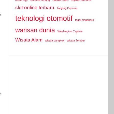
result sgp
samurai Jepang
Sasaki Kojiro
sejarah samurai
slot online terbaru
Tanjung Papuma
a
teknologi otomotif
togel singapore
warisan dunia
Washington Capitals
Wisata Alam
wisata bangkok
wisata Jember
k