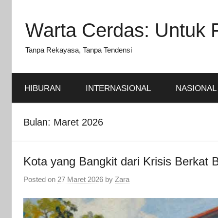
Skip
to
Warta Cerdas: Untuk 
content
Tanpa Rekayasa, Tanpa Tendensi
HIBURAN
INTERNASIONAL
NASIONAL
Bulan:
Maret 2026
Kota yang Bangkit dari Krisis Berkat
Posted on
27 Maret 2026
by
Zara