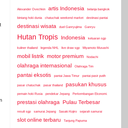
artis Indonesia
Alexander Ovechkin
belanja bangkok
bintang hoki dunia
chatuchak weekend market
destinasi pantai
t
destinasi wisata
duel Ganryujima
Ganryu
Hutan Tropis
Indonesia
keluaran sgp
kuliner thailand
legenda NHL
live draw sgp
Miyamoto Musashi
mobil listrik
motor premium
Nodachi
olahraga internasional
Olahraga Tim
pantai eksotis
pantai Jawa Timur
pantai pasir putih
pasukan khusus
pasar chatuchak
pasar thailand
pemain hoki Rusia
pendekar Jepang
Perkembangan Ekonomi.
n
prestasi olahraga
Pulau Terbesar
result sgp
samurai Jepang
Sasaki Kojiro
sejarah samurai
slot online terbaru
Tanjung Papuma