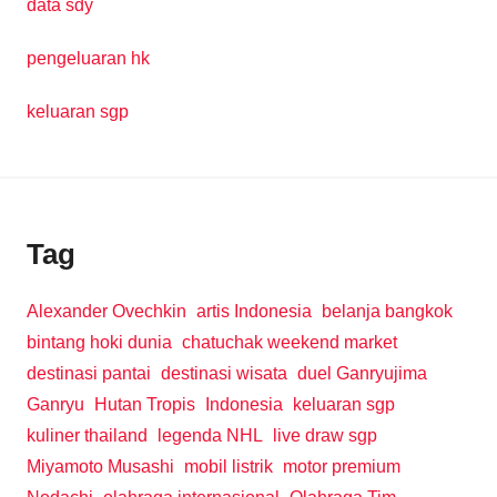
data sdy
pengeluaran hk
keluaran sgp
Tag
Alexander Ovechkin
artis Indonesia
belanja bangkok
bintang hoki dunia
chatuchak weekend market
destinasi pantai
destinasi wisata
duel Ganryujima
Ganryu
Hutan Tropis
Indonesia
keluaran sgp
kuliner thailand
legenda NHL
live draw sgp
Miyamoto Musashi
mobil listrik
motor premium