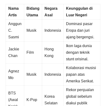
Nama
Bidang
Negara
Keunggulan di
Artis
Utama
Asal
Luar Negeri
Anggun
Dominasi pasar
C.
Musik
Indonesia
Eropa dan juri
Sasmi
ajang bergengsi.
Ikon laga dunia
Jackie
Hong
Film
dengan teknik
Chan
Kong
stunt orisinal.
Kolaborasi musisi
Agnez
Musik
Indonesia
papan atas
Mo
Amerika Serikat.
Rekor penjualan
BTS
Korea
global sebelum
(Awal
K-Pop
Selatan
diakui publik