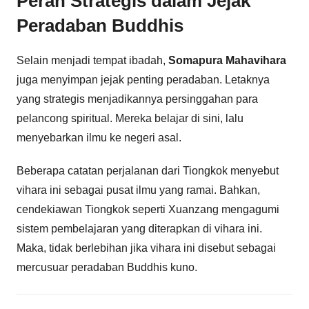
Peran Strategis dalam Jejak
Peradaban Buddhis
Selain menjadi tempat ibadah,
Somapura Mahavihara
juga menyimpan jejak penting peradaban. Letaknya
yang strategis menjadikannya persinggahan para
pelancong spiritual. Mereka belajar di sini, lalu
menyebarkan ilmu ke negeri asal.
Beberapa catatan perjalanan dari Tiongkok menyebut
vihara ini sebagai pusat ilmu yang ramai. Bahkan,
cendekiawan Tiongkok seperti Xuanzang mengagumi
sistem pembelajaran yang diterapkan di vihara ini.
Maka, tidak berlebihan jika vihara ini disebut sebagai
mercusuar peradaban Buddhis kuno.