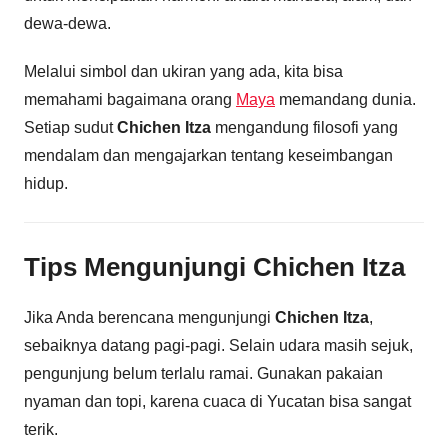
dewa-dewa.
Melalui simbol dan ukiran yang ada, kita bisa
memahami bagaimana orang
Maya
memandang dunia.
Setiap sudut
Chichen Itza
mengandung filosofi yang
mendalam dan mengajarkan tentang keseimbangan
hidup.
Tips Mengunjungi Chichen Itza
Jika Anda berencana mengunjungi
Chichen Itza
,
sebaiknya datang pagi-pagi. Selain udara masih sejuk,
pengunjung belum terlalu ramai. Gunakan pakaian
nyaman dan topi, karena cuaca di Yucatan bisa sangat
terik.