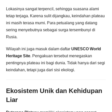
Lokasinya sangat terpencil, sehingga suasana alami
tetap terjaga. Karena sulit dijangkau, keindahan plateau
ini masih terasa murni. Para petualang yang datang
sering menyebutnya sebagai surga tersembunyi di
Rusia.
Wilayah ini juga masuk dalam daftar
UNESCO World
Heritage Site
. Pengakuan tersebut menegaskan
pentingnya plateau ini bagi dunia. Tidak hanya dari segi
keindahan, tetapi juga dari sisi ekologi.
Ekosistem Unik dan Kehidupan
Liar