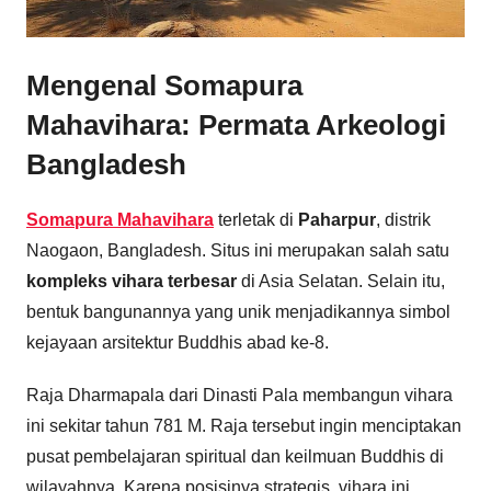
Mengenal Somapura
Mahavihara: Permata Arkeologi
Bangladesh
Somapura Mahavihara
terletak di
Paharpur
, distrik
Naogaon, Bangladesh. Situs ini merupakan salah satu
kompleks vihara terbesar
di Asia Selatan. Selain itu,
bentuk bangunannya yang unik menjadikannya simbol
kejayaan arsitektur Buddhis abad ke-8.
Raja Dharmapala dari Dinasti Pala membangun vihara
ini sekitar tahun 781 M. Raja tersebut ingin menciptakan
pusat pembelajaran spiritual dan keilmuan Buddhis di
wilayahnya. Karena posisinya strategis, vihara ini