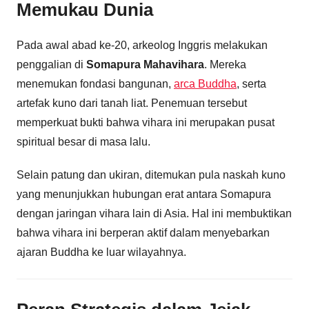
Memukau Dunia
Pada awal abad ke-20, arkeolog Inggris melakukan
penggalian di
Somapura Mahavihara
. Mereka
menemukan fondasi bangunan,
arca Buddha
, serta
artefak kuno dari tanah liat. Penemuan tersebut
memperkuat bukti bahwa vihara ini merupakan pusat
spiritual besar di masa lalu.
Selain patung dan ukiran, ditemukan pula naskah kuno
yang menunjukkan hubungan erat antara Somapura
dengan jaringan vihara lain di Asia. Hal ini membuktikan
bahwa vihara ini berperan aktif dalam menyebarkan
ajaran Buddha ke luar wilayahnya.