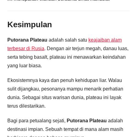
Kesimpulan
Putorana Plateau
adalah salah satu
keajaiban alam
terbesar di Rusia
. Dengan air terjun megah, danau luas,
serta tebing basalt, plateau ini menawarkan keindahan
yang luar biasa.
Ekosistemnya kaya dan penuh kehidupan liar. Walau
sulit dijangkau, pesonanya mampu menarik perhatian
dunia. Sebagai situs warisan dunia, plateau ini layak
terus dilestarikan.
Bagi para petualang sejati,
Putorana Plateau
adalah
destinasi impian. Sebuah tempat di mana alam masih