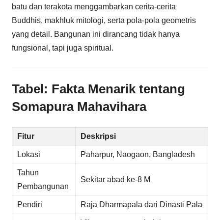
batu dan terakota menggambarkan cerita-cerita
Buddhis, makhluk mitologi, serta pola-pola geometris
yang detail. Bangunan ini dirancang tidak hanya
fungsional, tapi juga spiritual.
Tabel: Fakta Menarik tentang
Somapura Mahavihara
Fitur
Deskripsi
Lokasi
Paharpur, Naogaon, Bangladesh
Tahun
Sekitar abad ke-8 M
Pembangunan
Pendiri
Raja Dharmapala dari Dinasti Pala