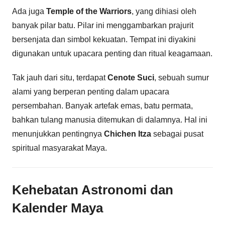
Ada juga
Temple of the Warriors
, yang dihiasi oleh
banyak pilar batu. Pilar ini menggambarkan prajurit
bersenjata dan simbol kekuatan. Tempat ini diyakini
digunakan untuk upacara penting dan ritual keagamaan.
Tak jauh dari situ, terdapat
Cenote Suci
, sebuah sumur
alami yang berperan penting dalam upacara
persembahan. Banyak artefak emas, batu permata,
bahkan tulang manusia ditemukan di dalamnya. Hal ini
menunjukkan pentingnya
Chichen Itza
sebagai pusat
spiritual masyarakat Maya.
Kehebatan Astronomi dan
Kalender Maya