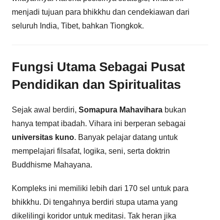
menjadi tujuan para bhikkhu dan cendekiawan dari
seluruh India, Tibet, bahkan Tiongkok.
Fungsi Utama Sebagai Pusat
Pendidikan dan Spiritualitas
Sejak awal berdiri,
Somapura Mahavihara
bukan
hanya tempat ibadah. Vihara ini berperan sebagai
universitas kuno
. Banyak pelajar datang untuk
mempelajari filsafat, logika, seni, serta doktrin
Buddhisme Mahayana.
Kompleks ini memiliki lebih dari 170 sel untuk para
bhikkhu. Di tengahnya berdiri stupa utama yang
dikelilingi koridor untuk meditasi. Tak heran jika