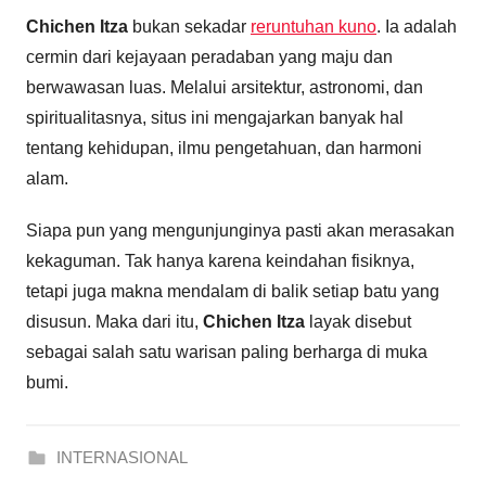
Chichen Itza
bukan sekadar
reruntuhan kuno
. Ia adalah
cermin dari kejayaan peradaban yang maju dan
berwawasan luas. Melalui arsitektur, astronomi, dan
spiritualitasnya, situs ini mengajarkan banyak hal
tentang kehidupan, ilmu pengetahuan, dan harmoni
alam.
Siapa pun yang mengunjunginya pasti akan merasakan
kekaguman. Tak hanya karena keindahan fisiknya,
tetapi juga makna mendalam di balik setiap batu yang
disusun. Maka dari itu,
Chichen Itza
layak disebut
sebagai salah satu warisan paling berharga di muka
bumi.
INTERNASIONAL