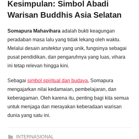
Kesimpulan: Simbol Abadi
Warisan Buddhis Asia Selatan
Somapura Mahavihara
adalah bukti keagungan
peradaban masa lalu yang tidak lekang oleh waktu.
Melalui desain arsitektur yang unik, fungsinya sebagai
pusat pendidikan, dan pengaruhnya yang luas, vihara
ini tetap relevan hingga kini.
Sebagai
simbol spiritual dan budaya
, Somapura
mengajarkan nilai kedamaian, pembelajaran, dan
keberagaman. Oleh karena itu, penting bagi kita semua
untuk menjaga dan merayakan keberadaan warisan
dunia yang satu ini.
INTERNASIONAL