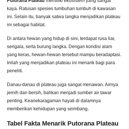
Putorana Plateau
memiliki ekosistem yang sangat
kaya. Ratusan spesies tumbuhan tumbuh di kawasan
ini. Selain itu, banyak satwa langka menjadikan plateau
ini sebagai habitat.
Di antara hewan yang hidup di sini, terdapat rusa liar,
serigala, serta burung langka. Dengan kondisi alam
yang keras, hewan-hewan tersebut mampu beradaptasi.
Inilah yang menjadikan plateau ini menarik bagi para
peneliti.
Danau-danau di plateau juga sangat menawan. Airnya
jernih dan bersih, bahkan menjadi sumber air tawar
penting. Keanekaragaman hayati di dalamnya
memberikan kehidupan yang seimbang.
Tabel Fakta Menarik Putorana Plateau