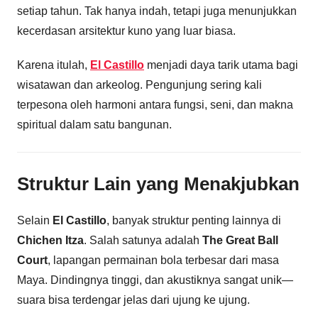
setiap tahun. Tak hanya indah, tetapi juga menunjukkan
kecerdasan arsitektur kuno yang luar biasa.
Karena itulah,
El Castillo
menjadi daya tarik utama bagi
wisatawan dan arkeolog. Pengunjung sering kali
terpesona oleh harmoni antara fungsi, seni, dan makna
spiritual dalam satu bangunan.
Struktur Lain yang Menakjubkan
Selain
El Castillo
, banyak struktur penting lainnya di
Chichen Itza
. Salah satunya adalah
The Great Ball
Court
, lapangan permainan bola terbesar dari masa
Maya. Dindingnya tinggi, dan akustiknya sangat unik—
suara bisa terdengar jelas dari ujung ke ujung.