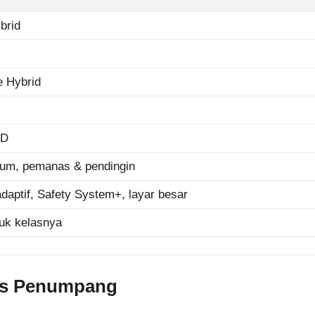
brid
e Hybrid
WD
ium, pemanas & pendingin
daptif, Safety System+, layar besar
tuk kelasnya
itas Penumpang