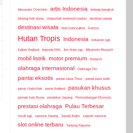
artis Indonesia
Alexander Ovechkin
belanja bangkok
bintang hoki dunia
chatuchak weekend market
destinasi pantai
destinasi wisata
duel Ganryujima
Ganryu
Hutan Tropis
Indonesia
keluaran sgp
kuliner thailand
legenda NHL
live draw sgp
Miyamoto Musashi
mobil listrik
motor premium
Nodachi
olahraga internasional
Olahraga Tim
pantai eksotis
pantai Jawa Timur
pantai pasir putih
pasukan khusus
pasar chatuchak
pasar thailand
pemain hoki Rusia
pendekar Jepang
Perkembangan Ekonomi.
prestasi olahraga
Pulau Terbesar
result sgp
samurai Jepang
Sasaki Kojiro
sejarah samurai
slot online terbaru
Tanjung Papuma