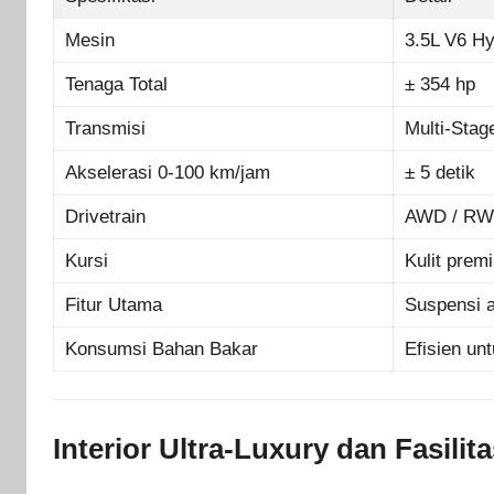
Mesin
3.5L V6 Hy
Tenaga Total
± 354 hp
Transmisi
Multi-Stag
Akselerasi 0-100 km/jam
± 5 detik
Drivetrain
AWD / R
Kursi
Kulit prem
Fitur Utama
Suspensi a
Konsumsi Bahan Bakar
Efisien un
Interior Ultra-Luxury dan Fasil