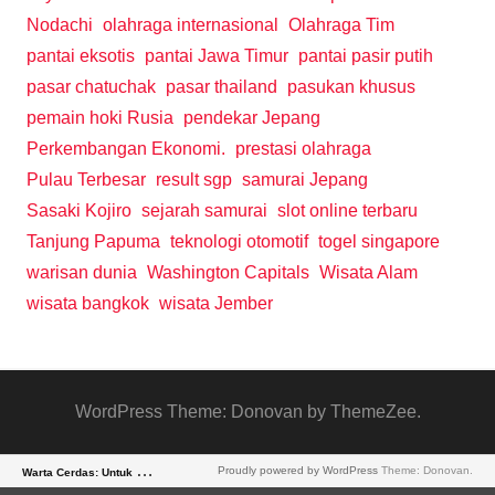
Nodachi
olahraga internasional
Olahraga Tim
pantai eksotis
pantai Jawa Timur
pantai pasir putih
pasar chatuchak
pasar thailand
pasukan khusus
pemain hoki Rusia
pendekar Jepang
Perkembangan Ekonomi.
prestasi olahraga
Pulau Terbesar
result sgp
samurai Jepang
Sasaki Kojiro
sejarah samurai
slot online terbaru
Tanjung Papuma
teknologi otomotif
togel singapore
warisan dunia
Washington Capitals
Wisata Alam
wisata bangkok
wisata Jember
WordPress Theme: Donovan by ThemeZee.
W
arta Cerdas: Untuk Pembaca yang Kritis
Proudly powered by WordPress
Theme: Donovan.