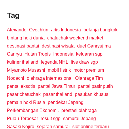
Tag
Alexander Ovechkin
artis Indonesia
belanja bangkok
bintang hoki dunia
chatuchak weekend market
destinasi pantai
destinasi wisata
duel Ganryujima
Ganryu
Hutan Tropis
Indonesia
keluaran sgp
kuliner thailand
legenda NHL
live draw sgp
Miyamoto Musashi
mobil listrik
motor premium
Nodachi
olahraga internasional
Olahraga Tim
pantai eksotis
pantai Jawa Timur
pantai pasir putih
pasar chatuchak
pasar thailand
pasukan khusus
pemain hoki Rusia
pendekar Jepang
Perkembangan Ekonomi.
prestasi olahraga
Pulau Terbesar
result sgp
samurai Jepang
Sasaki Kojiro
sejarah samurai
slot online terbaru