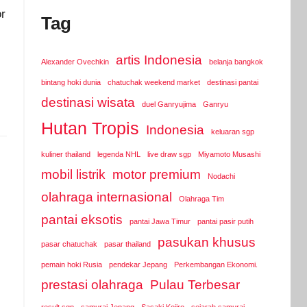
or
Tag
artis Indonesia
Alexander Ovechkin
belanja bangkok
bintang hoki dunia
chatuchak weekend market
destinasi pantai
destinasi wisata
duel Ganryujima
Ganryu
Hutan Tropis
Indonesia
keluaran sgp
kuliner thailand
legenda NHL
live draw sgp
Miyamoto Musashi
mobil listrik
motor premium
Nodachi
olahraga internasional
Olahraga Tim
pantai eksotis
pantai Jawa Timur
pantai pasir putih
pasukan khusus
pasar chatuchak
pasar thailand
pemain hoki Rusia
pendekar Jepang
Perkembangan Ekonomi.
prestasi olahraga
Pulau Terbesar