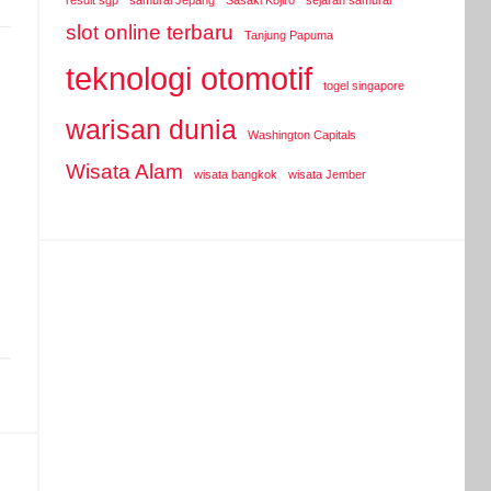
result sgp
samurai Jepang
Sasaki Kojiro
sejarah samurai
slot online terbaru
Tanjung Papuma
teknologi otomotif
togel singapore
warisan dunia
Washington Capitals
Wisata Alam
wisata bangkok
wisata Jember