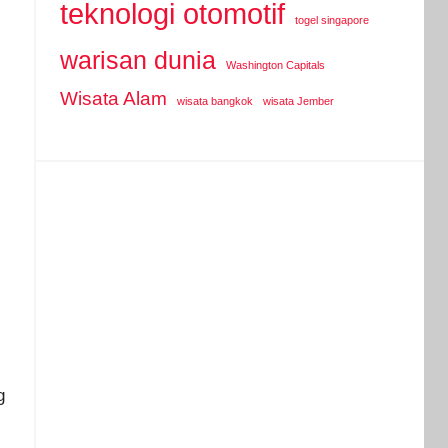
teknologi otomotif
togel singapore
warisan dunia
Washington Capitals
Wisata Alam
wisata bangkok
wisata Jember
g