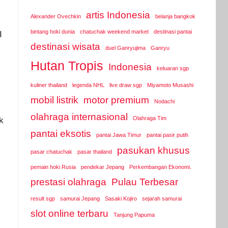
artis Indonesia
Alexander Ovechkin
belanja bangkok
bintang hoki dunia
chatuchak weekend market
destinasi pantai
I
destinasi wisata
duel Ganryujima
Ganryu
Hutan Tropis
Indonesia
keluaran sgp
kuliner thailand
legenda NHL
live draw sgp
Miyamoto Musashi
mobil listrik
motor premium
Nodachi
olahraga internasional
Olahraga Tim
k
pantai eksotis
pantai Jawa Timur
pantai pasir putih
pasukan khusus
pasar chatuchak
pasar thailand
pemain hoki Rusia
pendekar Jepang
Perkembangan Ekonomi.
prestasi olahraga
Pulau Terbesar
result sgp
samurai Jepang
Sasaki Kojiro
sejarah samurai
slot online terbaru
Tanjung Papuma