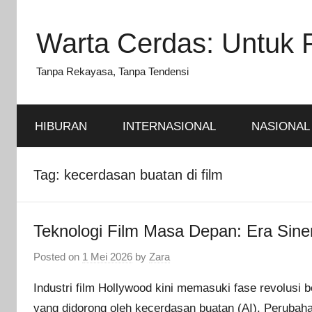
Skip
to
Warta Cerdas: Untuk 
content
Tanpa Rekayasa, Tanpa Tendensi
HIBURAN
INTERNASIONAL
NASIONAL
Tag:
kecerdasan buatan di film
Teknologi Film Masa Depan: Era Sine
Posted on
1 Mei 2026
by
Zara
Industri film Hollywood kini memasuki fase revolusi
yang didorong oleh kecerdasan buatan (AI). Perubaha