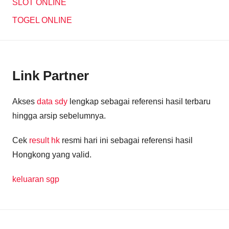
SLOT ONLINE
TOGEL ONLINE
Link Partner
Akses
data sdy
lengkap sebagai referensi hasil terbaru
hingga arsip sebelumnya.
Cek
result hk
resmi hari ini sebagai referensi hasil
Hongkong yang valid.
keluaran sgp