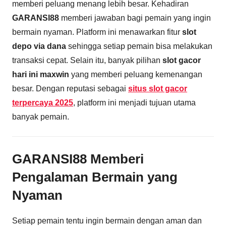
memberi peluang menang lebih besar. Kehadiran
GARANSI88
memberi jawaban bagi pemain yang ingin
bermain nyaman. Platform ini menawarkan fitur
slot
depo via dana
sehingga setiap pemain bisa melakukan
transaksi cepat. Selain itu, banyak pilihan
slot gacor
hari ini maxwin
yang memberi peluang kemenangan
besar. Dengan reputasi sebagai
situs slot gacor
terpercaya 2025
, platform ini menjadi tujuan utama
banyak pemain.
GARANSI88 Memberi
Pengalaman Bermain yang
Nyaman
Setiap pemain tentu ingin bermain dengan aman dan