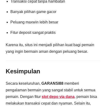
Transaksi cepat tanpa hambatan
Banyak pilihan game gacor
Peluang maxwin lebih besar
Fitur deposit sangat praktis
Karena itu, situs ini menjadi pilihan kuat bagi pemain
yang ingin bermain aman dengan peluang besar.
Kesimpulan
Secara keseluruhan,
GARANSI88
memberi
pengalaman bermain yang sangat stabil untuk semua
pemain. Dengan fitur
slot depo via dana
, pemain bisa
melakukan transaksi cepat dan nyaman. Selain itu,