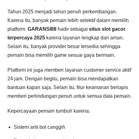
Tahun 2025 menjadi tahun penuh perkembangan.
Karena itu, banyak pemain lebih selektif dalam memilih
platform.
GARANSI88
hadir sebagai
situs slot gacor
terpercaya 2025
karena layanan lengkap dan aman.
Selain itu, banyak provider besar tersedia sehingga
pemain bisa memilih game sesuai gaya bermain.
Platform ini juga memberi layanan customer service aktif
24 jam. Dengan begitu, pemain bisa mendapatkan
bantuan kapan saja. Selain itu, fitur keamanan berlapis
memberi perlindungan penuh untuk semua data pemain.
Kepercayaan pemain tumbuh karena:
Sistem anti bot canggih