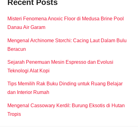
Recent Posts
Misteri Fenomena Anoxic Floor di Medusa Brine Pool
Danau Air Garam
Mengenal Archinome Storchi: Cacing Laut Dalam Bulu
Beracun
Sejarah Penemuan Mesin Espresso dan Evolusi
Teknologi Alat Kopi
Tips Memilih Rak Buku Dinding untuk Ruang Belajar
dan Interior Rumah
Mengenal Cassowary Kerdil: Burung Eksotis di Hutan
Tropis