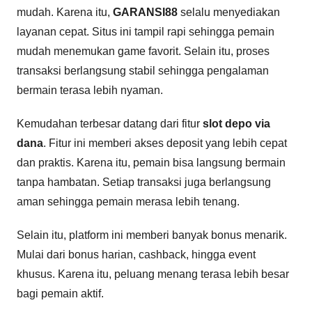
mudah. Karena itu,
GARANSI88
selalu menyediakan
layanan cepat. Situs ini tampil rapi sehingga pemain
mudah menemukan game favorit. Selain itu, proses
transaksi berlangsung stabil sehingga pengalaman
bermain terasa lebih nyaman.
Kemudahan terbesar datang dari fitur
slot depo via
dana
. Fitur ini memberi akses deposit yang lebih cepat
dan praktis. Karena itu, pemain bisa langsung bermain
tanpa hambatan. Setiap transaksi juga berlangsung
aman sehingga pemain merasa lebih tenang.
Selain itu, platform ini memberi banyak bonus menarik.
Mulai dari bonus harian, cashback, hingga event
khusus. Karena itu, peluang menang terasa lebih besar
bagi pemain aktif.