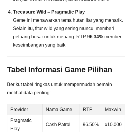
Treeasure Wild – Pragmatic Play
Game ini menawarkan tema hutan liar yang menarik.
Selain itu, fitur wild yang sering muncul memberi
peluang besar untuk menang. RTP
96.34%
memberi
keseimbangan yang baik.
Tabel Informasi Game Pilihan
Berikut tabel ringkas untuk mempermudah pemain
melihat data penting:
Provider
Nama Game
RTP
Maxwin
Pragmatic
Cash Patrol
96.50%
x10.000
Play