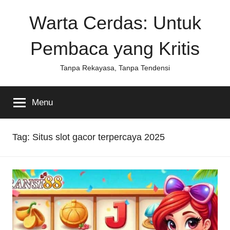
Skip
Warta Cerdas: Untuk
to
content
Pembaca yang Kritis
Tanpa Rekayasa, Tanpa Tendensi
Menu
Tag:
Situs slot gacor terpercaya 2025