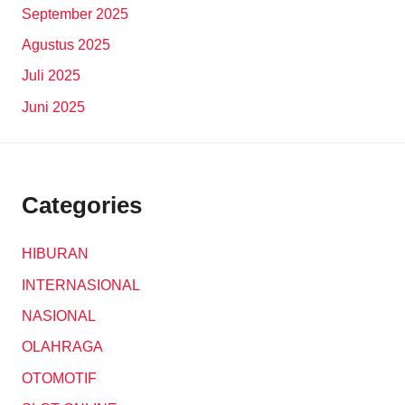
September 2025
Agustus 2025
Juli 2025
Juni 2025
Categories
HIBURAN
INTERNASIONAL
NASIONAL
OLAHRAGA
OTOMOTIF