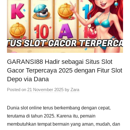
GARANSI88 Hadir sebagai Situs Slot
Gacor Terpercaya 2025 dengan Fitur Slot
Depo via Dana
Posted on
21 November 2025
by
Zara
Dunia slot online terus berkembang dengan cepat,
terutama di tahun 2025. Karena itu, pemain
membutuhkan tempat bermain yang aman, mudah, dan