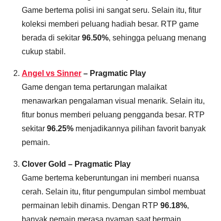
Game bertema polisi ini sangat seru. Selain itu, fitur
koleksi memberi peluang hadiah besar. RTP game
berada di sekitar
96.50%
, sehingga peluang menang
cukup stabil.
Angel vs Sinner
– Pragmatic Play
Game dengan tema pertarungan malaikat
menawarkan pengalaman visual menarik. Selain itu,
fitur bonus memberi peluang pengganda besar. RTP
sekitar
96.25%
menjadikannya pilihan favorit banyak
pemain.
Clover Gold – Pragmatic Play
Game bertema keberuntungan ini memberi nuansa
cerah. Selain itu, fitur pengumpulan simbol membuat
permainan lebih dinamis. Dengan RTP
96.18%
,
banyak pemain merasa nyaman saat bermain.