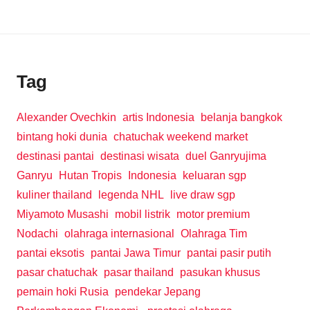
Tag
Alexander Ovechkin
artis Indonesia
belanja bangkok
bintang hoki dunia
chatuchak weekend market
destinasi pantai
destinasi wisata
duel Ganryujima
Ganryu
Hutan Tropis
Indonesia
keluaran sgp
kuliner thailand
legenda NHL
live draw sgp
Miyamoto Musashi
mobil listrik
motor premium
Nodachi
olahraga internasional
Olahraga Tim
pantai eksotis
pantai Jawa Timur
pantai pasir putih
pasar chatuchak
pasar thailand
pasukan khusus
pemain hoki Rusia
pendekar Jepang