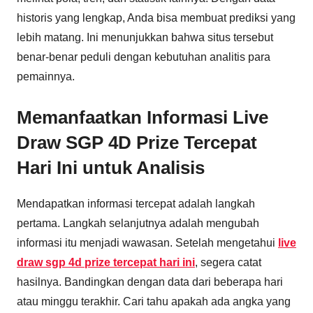
historis yang lengkap, Anda bisa membuat prediksi yang
lebih matang. Ini menunjukkan bahwa situs tersebut
benar-benar peduli dengan kebutuhan analitis para
pemainnya.
Memanfaatkan Informasi
Live
Draw SGP 4D Prize Tercepat
Hari Ini
untuk Analisis
Mendapatkan informasi tercepat adalah langkah
pertama. Langkah selanjutnya adalah mengubah
informasi itu menjadi wawasan. Setelah mengetahui
live
draw sgp 4d prize tercepat hari ini
, segera catat
hasilnya. Bandingkan dengan data dari beberapa hari
atau minggu terakhir. Cari tahu apakah ada angka yang