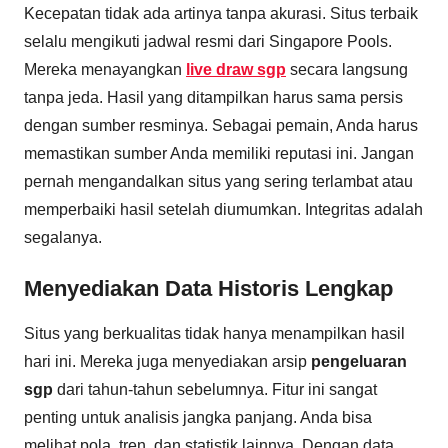
Kecepatan tidak ada artinya tanpa akurasi. Situs terbaik
selalu mengikuti jadwal resmi dari Singapore Pools.
Mereka menayangkan
live draw sgp
secara langsung
tanpa jeda. Hasil yang ditampilkan harus sama persis
dengan sumber resminya. Sebagai pemain, Anda harus
memastikan sumber Anda memiliki reputasi ini. Jangan
pernah mengandalkan situs yang sering terlambat atau
memperbaiki hasil setelah diumumkan. Integritas adalah
segalanya.
Menyediakan Data Historis Lengkap
Situs yang berkualitas tidak hanya menampilkan hasil
hari ini. Mereka juga menyediakan arsip
pengeluaran
sgp
dari tahun-tahun sebelumnya. Fitur ini sangat
penting untuk analisis jangka panjang. Anda bisa
melihat pola, tren, dan statistik lainnya. Dengan data