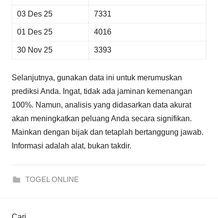
03 Des 25
7331
01 Des 25
4016
30 Nov 25
3393
Selanjutnya, gunakan data ini untuk merumuskan
prediksi Anda. Ingat, tidak ada jaminan kemenangan
100%. Namun, analisis yang didasarkan data akurat
akan meningkatkan peluang Anda secara signifikan.
Mainkan dengan bijak dan tetaplah bertanggung jawab.
Informasi adalah alat, bukan takdir.
TOGEL ONLINE
Cari