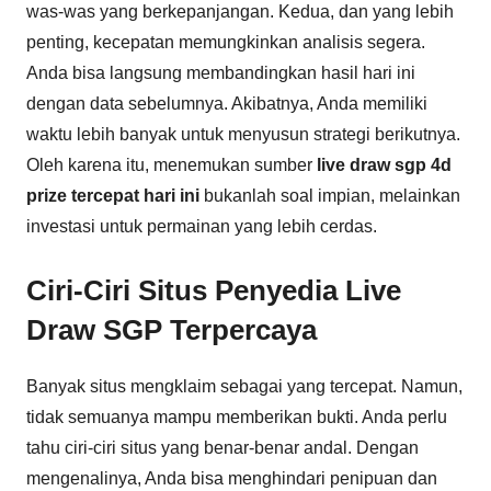
was-was yang berkepanjangan. Kedua, dan yang lebih
penting, kecepatan memungkinkan analisis segera.
Anda bisa langsung membandingkan hasil hari ini
dengan data sebelumnya. Akibatnya, Anda memiliki
waktu lebih banyak untuk menyusun strategi berikutnya.
Oleh karena itu, menemukan sumber
live draw sgp 4d
prize tercepat hari ini
bukanlah soal impian, melainkan
investasi untuk permainan yang lebih cerdas.
Ciri-Ciri Situs Penyedia
Live
Draw SGP
Terpercaya
Banyak situs mengklaim sebagai yang tercepat. Namun,
tidak semuanya mampu memberikan bukti. Anda perlu
tahu ciri-ciri situs yang benar-benar andal. Dengan
mengenalinya, Anda bisa menghindari penipuan dan