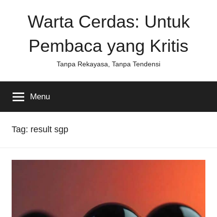
Skip
Warta Cerdas: Untuk
to
content
Pembaca yang Kritis
Tanpa Rekayasa, Tanpa Tendensi
Menu
Tag:
result sgp