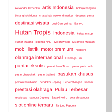
artis Indonesia
Alexander Ovechkin
belanja bangkok
bintang hoki dunia
chatuchak weekend market
destinasi pantai
destinasi wisata
duel Ganryujima
Ganryu
Hutan Tropis
Indonesia
keluaran sgp
kuliner thailand
legenda NHL
live draw sgp
Miyamoto Musashi
mobil listrik
motor premium
Nodachi
olahraga internasional
Olahraga Tim
pantai eksotis
pantai Jawa Timur
pantai pasir putih
pasukan khusus
pasar chatuchak
pasar thailand
pemain hoki Rusia
pendekar Jepang
Perkembangan Ekonomi.
prestasi olahraga
Pulau Terbesar
result sgp
samurai Jepang
Sasaki Kojiro
sejarah samurai
slot online terbaru
Tanjung Papuma