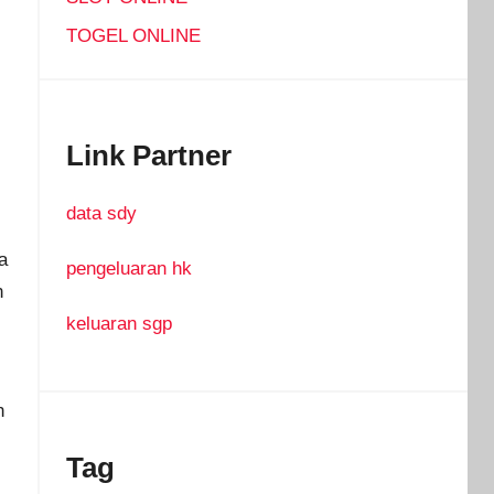
TOGEL ONLINE
Link Partner
data sdy
a
pengeluaran hk
n
keluaran sgp
n
Tag