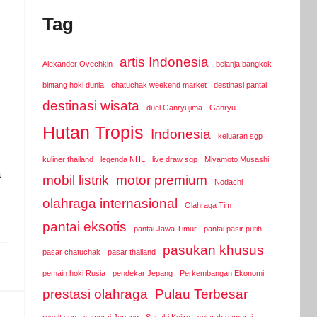
Tag
artis Indonesia
Alexander Ovechkin
belanja bangkok
bintang hoki dunia
chatuchak weekend market
destinasi pantai
destinasi wisata
duel Ganryujima
Ganryu
Hutan Tropis
Indonesia
keluaran sgp
kuliner thailand
legenda NHL
live draw sgp
Miyamoto Musashi
a
mobil listrik
motor premium
Nodachi
olahraga internasional
Olahraga Tim
pantai eksotis
pantai Jawa Timur
pantai pasir putih
pasukan khusus
pasar chatuchak
pasar thailand
pemain hoki Rusia
pendekar Jepang
Perkembangan Ekonomi.
prestasi olahraga
Pulau Terbesar