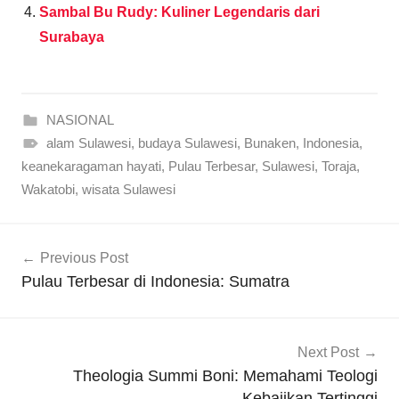
Sambal Bu Rudy: Kuliner Legendaris dari
Surabaya
NASIONAL
alam Sulawesi
,
budaya Sulawesi
,
Bunaken
,
Indonesia
,
keanekaragaman hayati
,
Pulau Terbesar
,
Sulawesi
,
Toraja
,
Wakatobi
,
wisata Sulawesi
Navigasi
Previous Post
pos
Pulau Terbesar di Indonesia: Sumatra
Next Post
Theologia Summi Boni: Memahami Teologi
Kebajikan Tertinggi