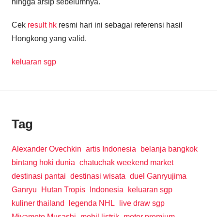
hingga arsip sebelumnya.
Cek
result hk
resmi hari ini sebagai referensi hasil
Hongkong yang valid.
keluaran sgp
Tag
Alexander Ovechkin
artis Indonesia
belanja bangkok
bintang hoki dunia
chatuchak weekend market
destinasi pantai
destinasi wisata
duel Ganryujima
Ganryu
Hutan Tropis
Indonesia
keluaran sgp
kuliner thailand
legenda NHL
live draw sgp
Miyamoto Musashi
mobil listrik
motor premium