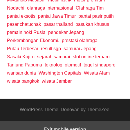
Nodachi
olahraga internasional
Olahraga Tim
pantai eksotis
pantai Jawa Timur
pantai pasir putih
pasar chatuchak
pasar thailand
pasukan khusus
pemain hoki Rusia
pendekar Jepang
Perkembangan Ekonomi.
prestasi olahraga
Pulau Terbesar
result sgp
samurai Jepang
Sasaki Kojiro
sejarah samurai
slot online terbaru
Tanjung Papuma
teknologi otomotif
togel singapore
warisan dunia
Washington Capitals
Wisata Alam
wisata bangkok
wisata Jember
WordPress Theme: Donovan by ThemeZee.
Exit mobile version