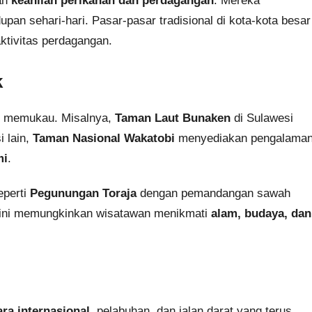
gan
keahlian perikanan dan perdagangan
. Mereka
n sehari-hari. Pasar-pasar tradisional di kota-kota besar
ktivitas perdagangan.
k
 memukau. Misalnya,
Taman Laut Bunaken
di Sulawesi
i lain,
Taman Nasional Wakatobi
menyediakan pengalama
mi
.
eperti
Pegunungan Toraja
dengan pemandangan sawah
 ini memungkinkan wisatawan menikmati
alam, budaya, dan
ra internasional
, pelabuhan, dan jalan darat yang terus