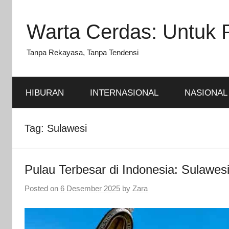
Skip
to
Warta Cerdas: Untuk 
content
Tanpa Rekayasa, Tanpa Tendensi
HIBURAN
INTERNASIONAL
NASIONAL
Tag:
Sulawesi
Pulau Terbesar di Indonesia: Sulawes
Posted on
6 Desember 2025
by
Zara