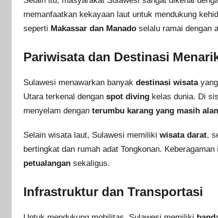
Selain itu, masyarakat Sulawesi sangat dikenal den
memanfaatkan kekayaan laut untuk mendukung kehidupa
seperti
Makassar dan Manado
selalu ramai dengan a
Pariwisata dan Destinasi Menari
Sulawesi menawarkan banyak
destinasi wisata
yang
Utara terkenal dengan
spot diving
kelas dunia. Di sis
menyelam dengan
terumbu karang yang masih ala
Selain wisata laut, Sulawesi memiliki
wisata darat
, s
bertingkat dan rumah adat Tongkonan. Keberagaman
petualangan
sekaligus.
Infrastruktur dan Transportasi
Untuk mendukung mobilitas, Sulawesi memiliki
banda