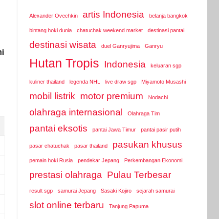
artis Indonesia
Alexander Ovechkin
belanja bangkok
bintang hoki dunia
chatuchak weekend market
destinasi pantai
destinasi wisata
duel Ganryujima
Ganryu
i
Hutan Tropis
Indonesia
keluaran sgp
kuliner thailand
legenda NHL
live draw sgp
Miyamoto Musashi
mobil listrik
motor premium
Nodachi
olahraga internasional
Olahraga Tim
pantai eksotis
pantai Jawa Timur
pantai pasir putih
pasukan khusus
pasar chatuchak
pasar thailand
pemain hoki Rusia
pendekar Jepang
Perkembangan Ekonomi.
prestasi olahraga
Pulau Terbesar
result sgp
samurai Jepang
Sasaki Kojiro
sejarah samurai
slot online terbaru
Tanjung Papuma