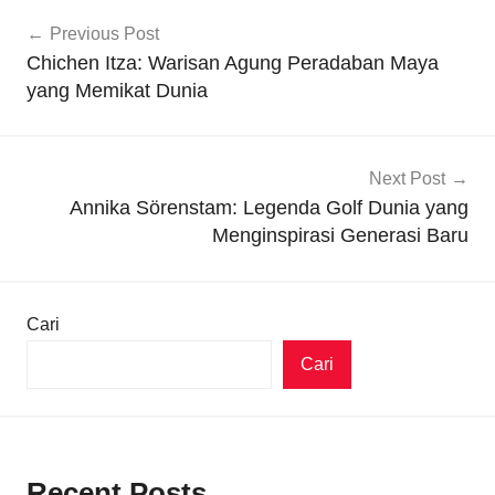
Navigasi
Previous Post
pos
Chichen Itza: Warisan Agung Peradaban Maya
yang Memikat Dunia
Next Post
Annika Sörenstam: Legenda Golf Dunia yang
Menginspirasi Generasi Baru
Cari
Cari
Recent Posts