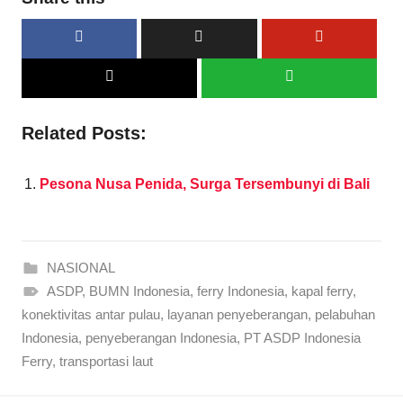
Related Posts:
Pesona Nusa Penida, Surga Tersembunyi di Bali
NASIONAL
ASDP
,
BUMN Indonesia
,
ferry Indonesia
,
kapal ferry
,
konektivitas antar pulau
,
layanan penyeberangan
,
pelabuhan
Indonesia
,
penyeberangan Indonesia
,
PT ASDP Indonesia
Ferry
,
transportasi laut