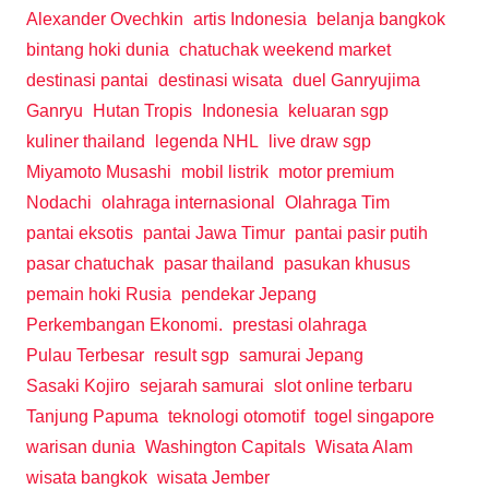
Alexander Ovechkin
artis Indonesia
belanja bangkok
bintang hoki dunia
chatuchak weekend market
destinasi pantai
destinasi wisata
duel Ganryujima
Ganryu
Hutan Tropis
Indonesia
keluaran sgp
kuliner thailand
legenda NHL
live draw sgp
Miyamoto Musashi
mobil listrik
motor premium
Nodachi
olahraga internasional
Olahraga Tim
pantai eksotis
pantai Jawa Timur
pantai pasir putih
pasar chatuchak
pasar thailand
pasukan khusus
pemain hoki Rusia
pendekar Jepang
Perkembangan Ekonomi.
prestasi olahraga
Pulau Terbesar
result sgp
samurai Jepang
Sasaki Kojiro
sejarah samurai
slot online terbaru
Tanjung Papuma
teknologi otomotif
togel singapore
warisan dunia
Washington Capitals
Wisata Alam
wisata bangkok
wisata Jember