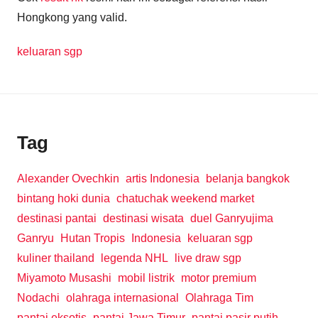
Hongkong yang valid.
keluaran sgp
Tag
Alexander Ovechkin
artis Indonesia
belanja bangkok
bintang hoki dunia
chatuchak weekend market
destinasi pantai
destinasi wisata
duel Ganryujima
Ganryu
Hutan Tropis
Indonesia
keluaran sgp
kuliner thailand
legenda NHL
live draw sgp
Miyamoto Musashi
mobil listrik
motor premium
Nodachi
olahraga internasional
Olahraga Tim
pantai eksotis
pantai Jawa Timur
pantai pasir putih