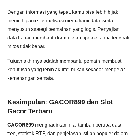
Dengan informasi yang tepat, kamu bisa lebih bijak
memilih game, termotivasi memahami data, serta
menyusun strategi permainan yang logis. Penyajian
data harian membantu kamu tetap update tanpa terjebak
mitos tidak benar.
Tujuan akhirnya adalah membantu pemain membuat
keputusan yang lebih akurat, bukan sekadar mengejar
kemenangan semata.
Kesimpulan:
GACOR899 dan Slot
Gacor Terbaru
GACOR899
menghadirkan nilai tambah berupa data
tren, statistik RTP, dan penjelasan istilah populer dalam