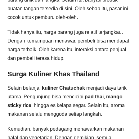
buatan tangan tersedia di sini. Oleh sebab itu, pasar ini
cocok untuk pemburu oleh-oleh.
Tidak hanya itu, harga barang juga relatif terjangkau.
Dengan kemampuan menawar, pembeli bisa mendapat
harga terbaik. Oleh karena itu, interaksi antara penjual
dan pembeli terasa hidup.
Surga Kuliner Khas Thailand
Selain belanja,
kuliner Chatuchak
menjadi daya tarik
utama. Pengunjung bisa mencicipi
pad thai
,
mango
sticky rice
, hingga es kelapa segar. Selain itu, aroma
makanan selalu menggoda setiap langkah.
Kemudian, banyak pedagang menawarkan makanan
halal dan vegetarian. Dengan demikian, semua