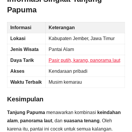
Papuma
Informasi
Keterangan
Lokasi
Kabupaten Jember, Jawa Timur
Jenis Wisata
Pantai Alam
Daya Tarik
Pasir putih, karang, panorama laut
Akses
Kendaraan pribadi
Waktu Terbaik
Musim kemarau
Kesimpulan
Tanjung Papuma
menawarkan kombinasi
keindahan
alam
,
panorama laut
, dan
suasana tenang
. Oleh
karena itu, pantai ini cocok untuk semua kalangan.