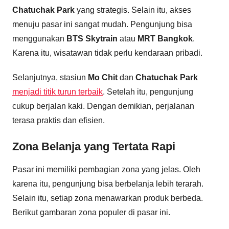
Chatuchak Park
yang strategis. Selain itu, akses
menuju pasar ini sangat mudah. Pengunjung bisa
menggunakan
BTS Skytrain
atau
MRT Bangkok
.
Karena itu, wisatawan tidak perlu kendaraan pribadi.
Selanjutnya, stasiun
Mo Chit
dan
Chatuchak Park
menjadi titik turun terbaik
. Setelah itu, pengunjung
cukup berjalan kaki. Dengan demikian, perjalanan
terasa praktis dan efisien.
Zona Belanja yang Tertata Rapi
Pasar ini memiliki pembagian zona yang jelas. Oleh
karena itu, pengunjung bisa berbelanja lebih terarah.
Selain itu, setiap zona menawarkan produk berbeda.
Berikut gambaran zona populer di pasar ini.