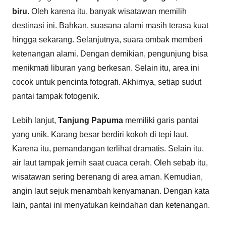
biru
. Oleh karena itu, banyak wisatawan memilih
destinasi ini. Bahkan, suasana alami masih terasa kuat
hingga sekarang. Selanjutnya, suara ombak memberi
ketenangan alami. Dengan demikian, pengunjung bisa
menikmati liburan yang berkesan. Selain itu, area ini
cocok untuk pencinta fotografi. Akhirnya, setiap sudut
pantai tampak fotogenik.
Lebih lanjut,
Tanjung Papuma
memiliki garis pantai
yang unik. Karang besar berdiri kokoh di tepi laut.
Karena itu, pemandangan terlihat dramatis. Selain itu,
air laut tampak jernih saat cuaca cerah. Oleh sebab itu,
wisatawan sering berenang di area aman. Kemudian,
angin laut sejuk menambah kenyamanan. Dengan kata
lain, pantai ini menyatukan keindahan dan ketenangan.