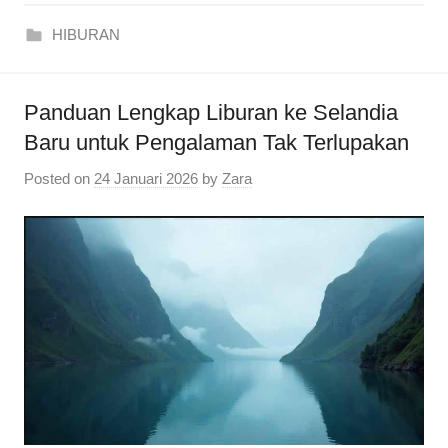
HIBURAN
Panduan Lengkap Liburan ke Selandia
Baru untuk Pengalaman Tak Terlupakan
Posted on
24 Januari 2026
by
Zara