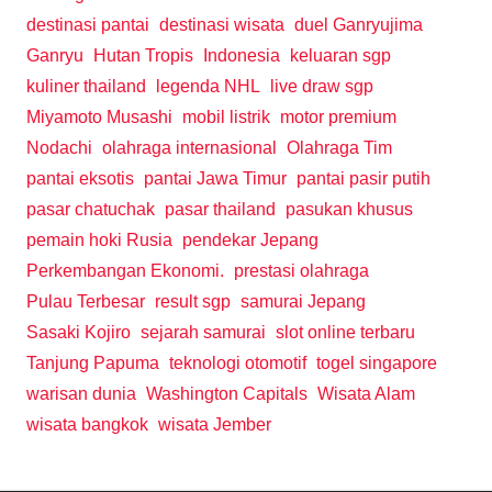
destinasi pantai
destinasi wisata
duel Ganryujima
Ganryu
Hutan Tropis
Indonesia
keluaran sgp
kuliner thailand
legenda NHL
live draw sgp
Miyamoto Musashi
mobil listrik
motor premium
Nodachi
olahraga internasional
Olahraga Tim
pantai eksotis
pantai Jawa Timur
pantai pasir putih
pasar chatuchak
pasar thailand
pasukan khusus
pemain hoki Rusia
pendekar Jepang
Perkembangan Ekonomi.
prestasi olahraga
Pulau Terbesar
result sgp
samurai Jepang
Sasaki Kojiro
sejarah samurai
slot online terbaru
Tanjung Papuma
teknologi otomotif
togel singapore
warisan dunia
Washington Capitals
Wisata Alam
wisata bangkok
wisata Jember