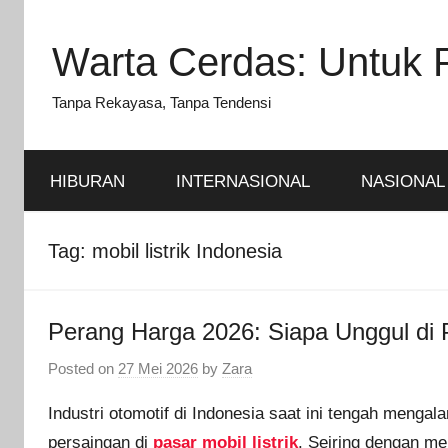
Skip
to
Warta Cerdas: Untuk 
content
Tanpa Rekayasa, Tanpa Tendensi
HIBURAN
INTERNASIONAL
NASIONAL
Tag:
mobil listrik Indonesia
Perang Harga 2026: Siapa Unggul di P
Posted on
27 Mei 2026
by
Zara
Industri otomotif di Indonesia saat ini tengah meng
persaingan di
pasar mobil listrik
. Seiring dengan me