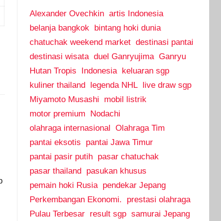
Alexander Ovechkin
artis Indonesia
belanja bangkok
bintang hoki dunia
chatuchak weekend market
destinasi pantai
destinasi wisata
duel Ganryujima
Ganryu
Hutan Tropis
Indonesia
keluaran sgp
kuliner thailand
legenda NHL
live draw sgp
Miyamoto Musashi
mobil listrik
motor premium
Nodachi
olahraga internasional
Olahraga Tim
pantai eksotis
pantai Jawa Timur
pantai pasir putih
pasar chatuchak
pasar thailand
pasukan khusus
p
pemain hoki Rusia
pendekar Jepang
Perkembangan Ekonomi.
prestasi olahraga
Pulau Terbesar
result sgp
samurai Jepang