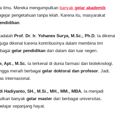
nia ilmu. Mereka mengumpulkan
banyak
gelar akademik
engejar pengetahuan tanpa lelah. Karena itu, masyarakat
endidikan
.
i adalah
Prof. Dr. Ir. Yohanes Surya, M.Sc., Ph.D.
Ia dikena
a juga dikenal karena kontribusinya dalam membina tim
erbagai
gelar pendidikan
dari dalam dan luar negeri.
e, Apt., M.Sc.
Ia terkenal di dunia farmasi dan bioteknologi.
ingga meraih berbagai
gelar doktoral dan profesor
. Jadi,
 internasional.
di Hadiyanto, SH., M.Si., MH., MM., MBA.
Ia menjadi
pulkan banyak
gelar master
dari berbagai universitas.
lajar sepanjang hayat.