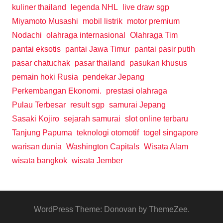
kuliner thailand
legenda NHL
live draw sgp
Miyamoto Musashi
mobil listrik
motor premium
Nodachi
olahraga internasional
Olahraga Tim
pantai eksotis
pantai Jawa Timur
pantai pasir putih
pasar chatuchak
pasar thailand
pasukan khusus
pemain hoki Rusia
pendekar Jepang
Perkembangan Ekonomi.
prestasi olahraga
Pulau Terbesar
result sgp
samurai Jepang
Sasaki Kojiro
sejarah samurai
slot online terbaru
Tanjung Papuma
teknologi otomotif
togel singapore
warisan dunia
Washington Capitals
Wisata Alam
wisata bangkok
wisata Jember
WordPress Theme: Donovan by ThemeZee.