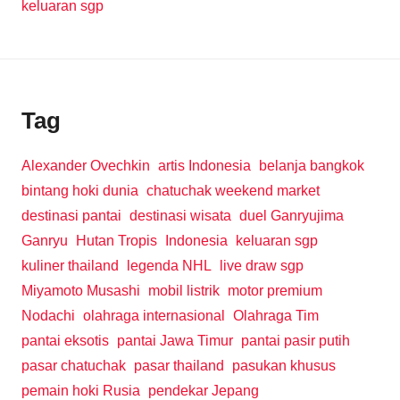
keluaran sgp
Tag
Alexander Ovechkin
artis Indonesia
belanja bangkok
bintang hoki dunia
chatuchak weekend market
destinasi pantai
destinasi wisata
duel Ganryujima
Ganryu
Hutan Tropis
Indonesia
keluaran sgp
kuliner thailand
legenda NHL
live draw sgp
Miyamoto Musashi
mobil listrik
motor premium
Nodachi
olahraga internasional
Olahraga Tim
pantai eksotis
pantai Jawa Timur
pantai pasir putih
pasar chatuchak
pasar thailand
pasukan khusus
pemain hoki Rusia
pendekar Jepang