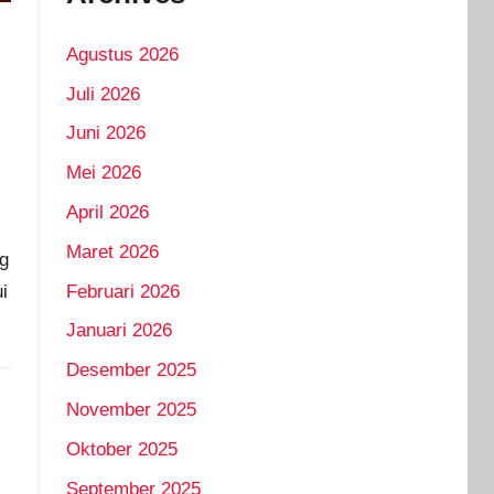
Agustus 2026
Juli 2026
Juni 2026
Mei 2026
April 2026
Maret 2026
ng
Februari 2026
i
Januari 2026
Desember 2025
November 2025
Oktober 2025
September 2025