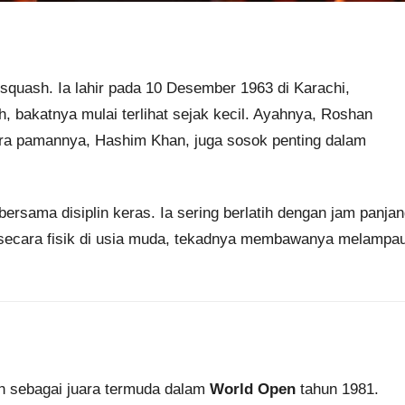
 squash. Ia lahir pada 10 Desember 1963 di Karachi,
, bakatnya mulai terlihat sejak kecil. Ayahnya, Roshan
ara pamannya, Hashim Khan, juga sosok penting dalam
ersama disiplin keras. Ia sering berlatih dengan jam panja
 secara fisik di usia muda, tekadnya membawanya melampau
h sebagai juara termuda dalam
World Open
tahun 1981.