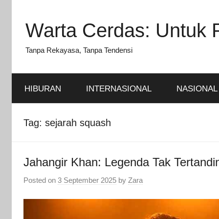
Skip
to
Warta Cerdas: Untuk 
content
Tanpa Rekayasa, Tanpa Tendensi
HIBURAN
INTERNASIONAL
NASIONAL
Tag:
sejarah squash
Jahangir Khan: Legenda Tak Tertandi
Posted on
3 September 2025
by
Zara