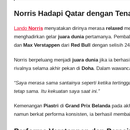
Norris Hadapi Qatar dengan Ten
Lando
Norris
menyatakan dirinya merasa
relaxed
me
menghadirkan gelar
juara dunia
pertamanya. Pemba
dan
Max Verstappen
dari
Red Bull
dengan selisih 24
Norris berpeluang menjadi
juara dunia
jika ia berhas
rivalnya selama akhir pekan di
Doha
. Dalam wawanca
“Saya merasa sama santainya seperti ketika tertingga
tetap sama. Itu kekuatan saya saat ini.”
Kemenangan
Piastri
di
Grand Prix Belanda
pada akh
namun berkat performa konsisten, ia berhasil memb