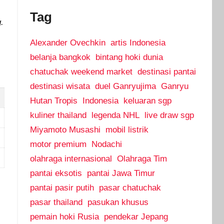
Tag
.
Alexander Ovechkin
artis Indonesia
belanja bangkok
bintang hoki dunia
chatuchak weekend market
destinasi pantai
destinasi wisata
duel Ganryujima
Ganryu
Hutan Tropis
Indonesia
keluaran sgp
kuliner thailand
legenda NHL
live draw sgp
Miyamoto Musashi
mobil listrik
motor premium
Nodachi
olahraga internasional
Olahraga Tim
pantai eksotis
pantai Jawa Timur
pantai pasir putih
pasar chatuchak
pasar thailand
pasukan khusus
pemain hoki Rusia
pendekar Jepang