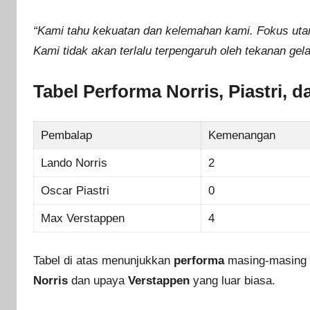
“Kami tahu kekuatan dan kelemahan kami. Fokus uta
Kami tidak akan terlalu terpengaruh oleh tekanan gela
Tabel Performa Norris, Piastri, 
Pembalap
Kemenangan
Lando Norris
2
Oscar Piastri
0
Max Verstappen
4
Tabel di atas menunjukkan
performa
masing-masing 
Norris
dan upaya
Verstappen
yang luar biasa.