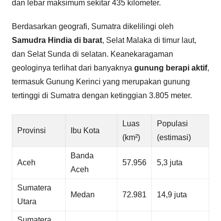
dan lebar maksimum sekitar 435 kilometer.
Berdasarkan geografi, Sumatra dikelilingi oleh
Samudra Hindia di barat
, Selat Malaka di timur laut,
dan Selat Sunda di selatan. Keanekaragaman
geologinya terlihat dari banyaknya
gunung berapi aktif
,
termasuk Gunung Kerinci yang merupakan gunung
tertinggi di Sumatra dengan ketinggian 3.805 meter.
Luas
Populasi
Provinsi
Ibu Kota
(km²)
(estimasi)
Banda
Aceh
57.956
5,3 juta
Aceh
Sumatera
Medan
72.981
14,9 juta
Utara
Sumatera