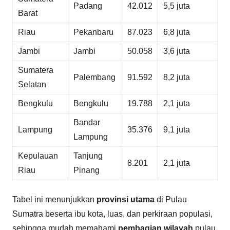
Padang
42.012
5,5 juta
Barat
Riau
Pekanbaru
87.023
6,8 juta
Jambi
Jambi
50.058
3,6 juta
Sumatera
Palembang
91.592
8,2 juta
Selatan
Bengkulu
Bengkulu
19.788
2,1 juta
Bandar
Lampung
35.376
9,1 juta
Lampung
Kepulauan
Tanjung
8.201
2,1 juta
Riau
Pinang
Tabel ini menunjukkan
provinsi utama
di Pulau
Sumatra beserta ibu kota, luas, dan perkiraan populasi,
sehingga mudah memahami
pembagian wilayah
pulau