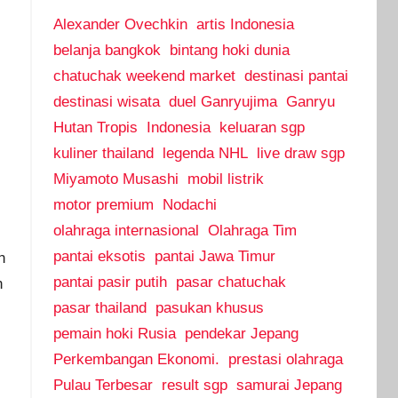
Alexander Ovechkin
artis Indonesia
belanja bangkok
bintang hoki dunia
chatuchak weekend market
destinasi pantai
destinasi wisata
duel Ganryujima
Ganryu
Hutan Tropis
Indonesia
keluaran sgp
kuliner thailand
legenda NHL
live draw sgp
Miyamoto Musashi
mobil listrik
motor premium
Nodachi
olahraga internasional
Olahraga Tim
pantai eksotis
pantai Jawa Timur
n
pantai pasir putih
pasar chatuchak
n
pasar thailand
pasukan khusus
pemain hoki Rusia
pendekar Jepang
Perkembangan Ekonomi.
prestasi olahraga
Pulau Terbesar
result sgp
samurai Jepang