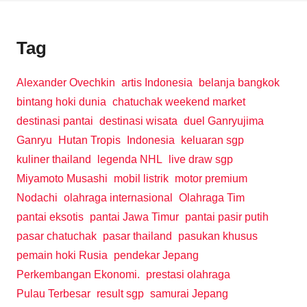
Tag
Alexander Ovechkin
artis Indonesia
belanja bangkok
bintang hoki dunia
chatuchak weekend market
destinasi pantai
destinasi wisata
duel Ganryujima
Ganryu
Hutan Tropis
Indonesia
keluaran sgp
kuliner thailand
legenda NHL
live draw sgp
Miyamoto Musashi
mobil listrik
motor premium
Nodachi
olahraga internasional
Olahraga Tim
pantai eksotis
pantai Jawa Timur
pantai pasir putih
pasar chatuchak
pasar thailand
pasukan khusus
pemain hoki Rusia
pendekar Jepang
Perkembangan Ekonomi.
prestasi olahraga
Pulau Terbesar
result sgp
samurai Jepang