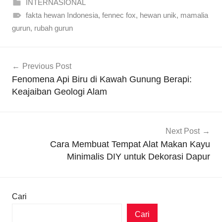
INTERNASIONAL
fakta hewan Indonesia
,
fennec fox
,
hewan unik
,
mamalia
gurun
,
rubah gurun
Navigasi
Previous Post
pos
Fenomena Api Biru di Kawah Gunung Berapi:
Keajaiban Geologi Alam
Next Post
Cara Membuat Tempat Alat Makan Kayu
Minimalis DIY untuk Dekorasi Dapur
Cari
Cari