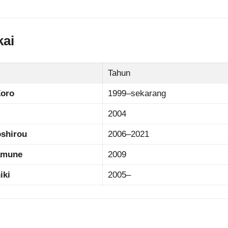
kai
Tahun
Zoro
1999–sekarang
2004
oshirou
2006–2021
amune
2009
iki
2005–