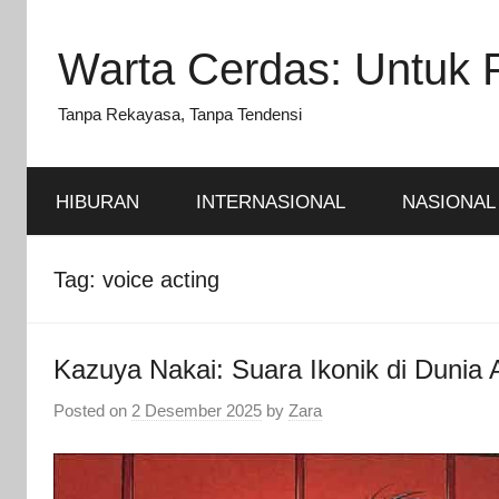
Skip
to
Warta Cerdas: Untuk 
content
Tanpa Rekayasa, Tanpa Tendensi
HIBURAN
INTERNASIONAL
NASIONAL
Tag:
voice acting
Kazuya Nakai: Suara Ikonik di Dunia
Posted on
2 Desember 2025
by
Zara