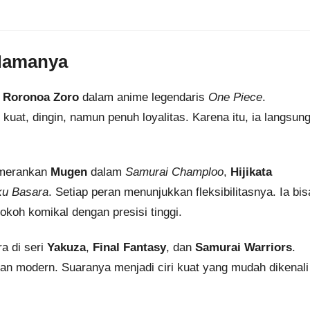
 Namanya
i
Roronoa Zoro
dalam anime legendaris
One Piece
.
uat, dingin, namun penuh loyalitas. Karena itu, ia langsun
memerankan
Mugen
dalam
Samurai Champloo
,
Hijikata
u Basara
. Setiap peran menunjukkan fleksibilitasnya. Ia bis
okoh komikal dengan presisi tinggi.
ra di seri
Yakuza
,
Final Fantasy
, dan
Samurai Warriors
.
ran modern. Suaranya menjadi ciri kuat yang mudah dikenali