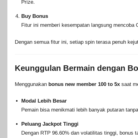
Prize.
Buy Bonus
Fitur ini memberi kesempatan langsung mencoba C
Dengan semua fitur ini, setiap spin terasa penuh ke
Keunggulan Bermain dengan B
Menggunakan
bonus new member 100 to 5x
saat me
Modal Lebih Besar
Pemain bisa menikmati lebih banyak putaran tanpa
Peluang Jackpot Tinggi
Dengan RTP 96.60% dan volatilitas tinggi, bonus 