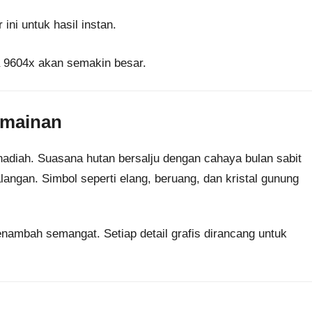
ini untuk hasil instan.
a 9604x akan semakin besar.
rmainan
adiah. Suasana hutan bersalju dengan cahaya bulan sabit
ngan. Simbol seperti elang, beruang, dan kristal gunung
bah semangat. Setiap detail grafis dirancang untuk