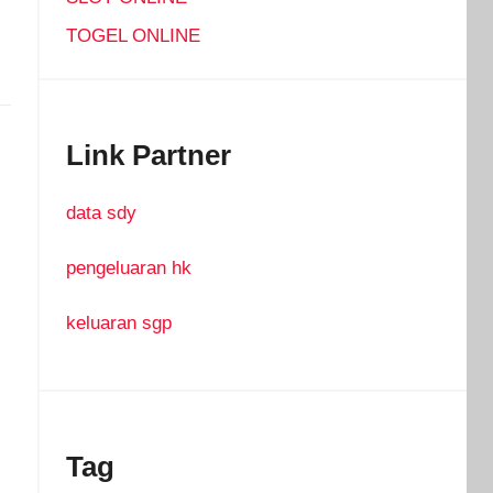
TOGEL ONLINE
Link Partner
data sdy
pengeluaran hk
keluaran sgp
Tag