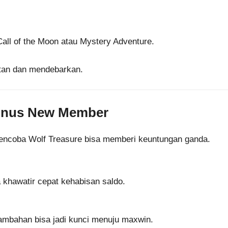
all of the Moon atau Mystery Adventure.
jutan dan mendebarkan.
onus New Member
ncoba Wolf Treasure bisa memberi keuntungan ganda.
 khawatir cepat kehabisan saldo.
tambahan bisa jadi kunci menuju maxwin.