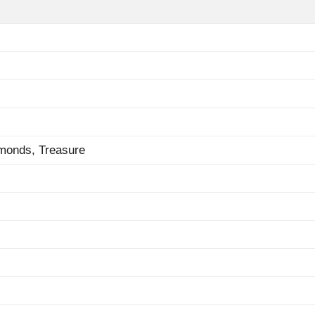
amonds, Treasure