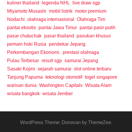
kuliner thailand
legenda NHL
live draw sgp
Miyamoto Musashi
mobil listrik
motor premium
Nodachi
olahraga internasional
Olahraga Tim
pantai eksotis
pantai Jawa Timur
pantai pasir putih
pasar chatuchak
pasar thailand
pasukan khusus
pemain hoki Rusia
pendekar Jepang
Perkembangan Ekonomi.
prestasi olahraga
Pulau Terbesar
result sgp
samurai Jepang
Sasaki Kojiro
sejarah samurai
slot online terbaru
Tanjung Papuma
teknologi otomotif
togel singapore
warisan dunia
Washington Capitals
Wisata Alam
wisata bangkok
wisata Jember
WordPress Theme: Donovan by ThemeZee.