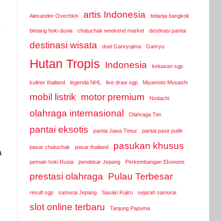
artis Indonesia
Alexander Ovechkin
belanja bangkok
bintang hoki dunia
chatuchak weekend market
destinasi pantai
destinasi wisata
duel Ganryujima
Ganryu
Hutan Tropis
Indonesia
keluaran sgp
kuliner thailand
legenda NHL
live draw sgp
Miyamoto Musashi
mobil listrik
motor premium
Nodachi
olahraga internasional
Olahraga Tim
pantai eksotis
pantai Jawa Timur
pantai pasir putih
pasukan khusus
pasar chatuchak
pasar thailand
a
pemain hoki Rusia
pendekar Jepang
Perkembangan Ekonomi.
prestasi olahraga
Pulau Terbesar
result sgp
samurai Jepang
Sasaki Kojiro
sejarah samurai
slot online terbaru
Tanjung Papuma