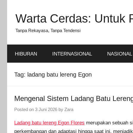
Skip
to
Warta Cerdas: Untuk 
content
Tanpa Rekayasa, Tanpa Tendensi
HIBURAN
INTERNASIONAL
NASIONAL
Tag:
ladang batu lereng Egon
Mengenal Sistem Ladang Batu Lereng
Posted on
3 Juni 2026
by
Zara
Ladang batu lereng Egon Flores
merupakan sebuah sis
perkembangan dan adaptasi hingga saat ini, menjadik