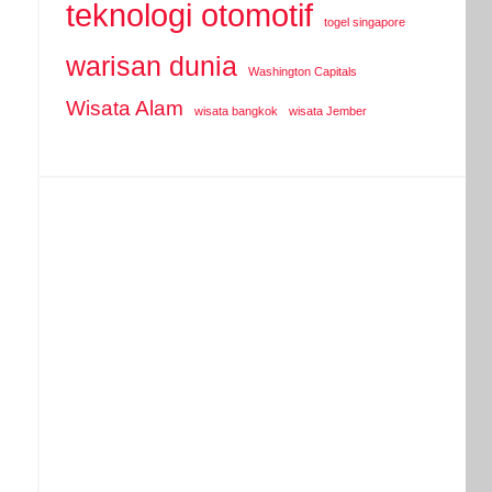
teknologi otomotif
togel singapore
warisan dunia
Washington Capitals
Wisata Alam
wisata bangkok
wisata Jember
i