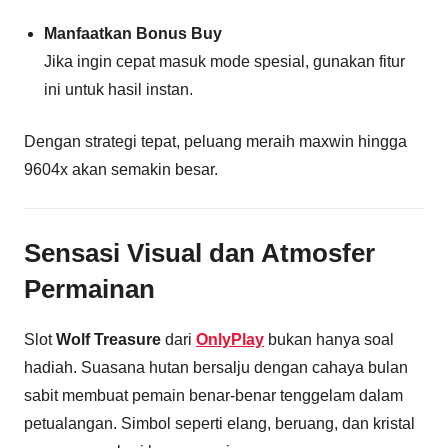
Manfaatkan Bonus Buy
Jika ingin cepat masuk mode spesial, gunakan fitur
ini untuk hasil instan.
Dengan strategi tepat, peluang meraih maxwin hingga
9604x akan semakin besar.
Sensasi Visual dan Atmosfer
Permainan
Slot
Wolf Treasure
dari
OnlyPlay
bukan hanya soal
hadiah. Suasana hutan bersalju dengan cahaya bulan
sabit membuat pemain benar-benar tenggelam dalam
petualangan. Simbol seperti elang, beruang, dan kristal