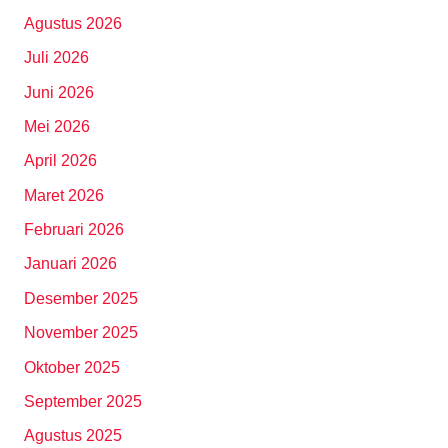
Agustus 2026
Juli 2026
Juni 2026
Mei 2026
April 2026
Maret 2026
Februari 2026
Januari 2026
Desember 2025
November 2025
Oktober 2025
September 2025
Agustus 2025