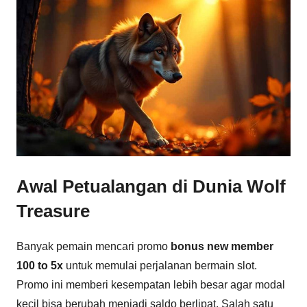
Awal Petualangan di Dunia Wolf
Treasure
Banyak pemain mencari promo
bonus new member
100 to 5x
untuk memulai perjalanan bermain slot.
Promo ini memberi kesempatan lebih besar agar modal
kecil bisa berubah menjadi saldo berlipat. Salah satu