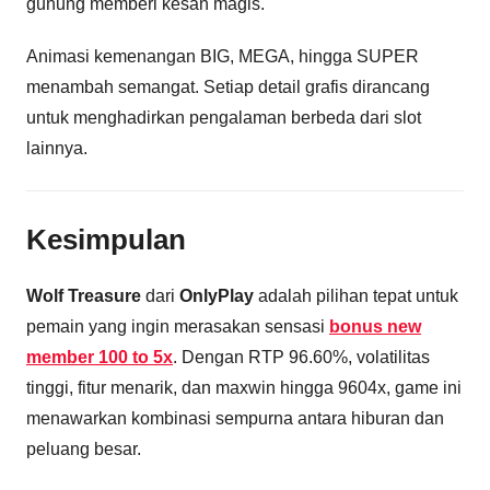
gunung memberi kesan magis.
Animasi kemenangan BIG, MEGA, hingga SUPER
menambah semangat. Setiap detail grafis dirancang
untuk menghadirkan pengalaman berbeda dari slot
lainnya.
Kesimpulan
Wolf Treasure
dari
OnlyPlay
adalah pilihan tepat untuk
pemain yang ingin merasakan sensasi
bonus new
member 100 to 5x
. Dengan RTP 96.60%, volatilitas
tinggi, fitur menarik, dan maxwin hingga 9604x, game ini
menawarkan kombinasi sempurna antara hiburan dan
peluang besar.