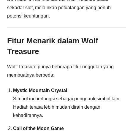
sekadar slot, melainkan petualangan yang penuh
potensi keuntungan.
Fitur Menarik dalam Wolf
Treasure
Wolf Treasure punya beberapa fitur unggulan yang
membuatnya berbeda:
Mystic Mountain Crystal
Simbol ini berfungsi sebagai pengganti simbol lain.
Hadiah terasa lebih mudah diraih dengan
kehadirannya.
Call of the Moon Game