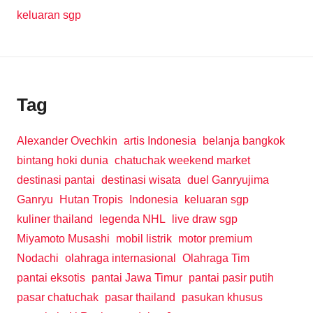
keluaran sgp
Tag
Alexander Ovechkin
artis Indonesia
belanja bangkok
bintang hoki dunia
chatuchak weekend market
destinasi pantai
destinasi wisata
duel Ganryujima
Ganryu
Hutan Tropis
Indonesia
keluaran sgp
kuliner thailand
legenda NHL
live draw sgp
Miyamoto Musashi
mobil listrik
motor premium
Nodachi
olahraga internasional
Olahraga Tim
pantai eksotis
pantai Jawa Timur
pantai pasir putih
pasar chatuchak
pasar thailand
pasukan khusus