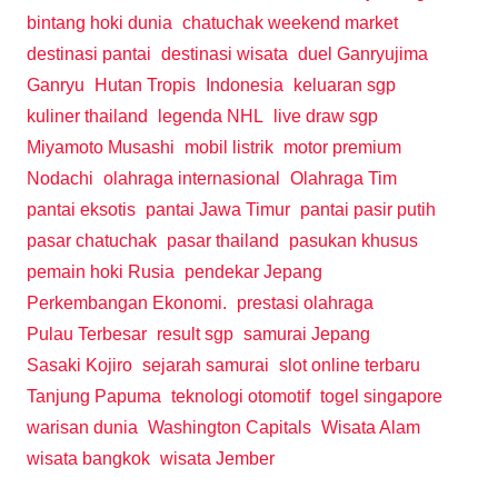
bintang hoki dunia
chatuchak weekend market
destinasi pantai
destinasi wisata
duel Ganryujima
Ganryu
Hutan Tropis
Indonesia
keluaran sgp
kuliner thailand
legenda NHL
live draw sgp
Miyamoto Musashi
mobil listrik
motor premium
Nodachi
olahraga internasional
Olahraga Tim
pantai eksotis
pantai Jawa Timur
pantai pasir putih
pasar chatuchak
pasar thailand
pasukan khusus
pemain hoki Rusia
pendekar Jepang
Perkembangan Ekonomi.
prestasi olahraga
Pulau Terbesar
result sgp
samurai Jepang
Sasaki Kojiro
sejarah samurai
slot online terbaru
Tanjung Papuma
teknologi otomotif
togel singapore
warisan dunia
Washington Capitals
Wisata Alam
wisata bangkok
wisata Jember