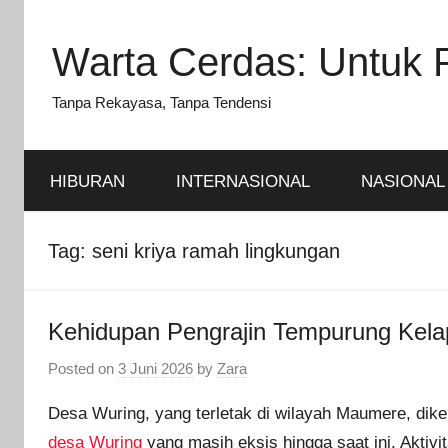
Skip
to
Warta Cerdas: Untuk 
content
Tanpa Rekayasa, Tanpa Tendensi
HIBURAN
INTERNASIONAL
NASIONAL
Tag:
seni kriya ramah lingkungan
Kehidupan Pengrajin Tempurung Kel
Posted on
3 Juni 2026
by
Zara
Desa Wuring, yang terletak di wilayah Maumere, dike
desa Wuring
yang masih eksis hingga saat ini. Aktivi