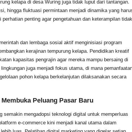
ung kelapa di desa Wuring juga tidak luput dari tantangan.
si, hingga fluktuasi permintaan menjadi dinamika yang haru
adi perhatian penting agar pengetahuan dan keterampilan tida
merintah dan lembaga sosial aktif menginisiasi program
mbangkan kerajinan tempurung kelapa. Pendidikan kreatif
gkatan kapasitas pengrajin agar mereka mampu bersaing di
ya lingkungan juga menjadi fokus utama, di mana pemanfaata
elolaan pohon kelapa berkelanjutan dilaksanakan secara
am Membuka Peluang Pasar Baru
ng semakin mengadopsi teknologi digital untuk memperluas
 platform e-commerce kini menjadi kanal utama dalam
ih luas. Pelatihan digital marketing yang digelar setiap