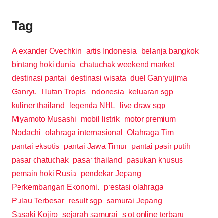
Tag
Alexander Ovechkin
artis Indonesia
belanja bangkok
bintang hoki dunia
chatuchak weekend market
destinasi pantai
destinasi wisata
duel Ganryujima
Ganryu
Hutan Tropis
Indonesia
keluaran sgp
kuliner thailand
legenda NHL
live draw sgp
Miyamoto Musashi
mobil listrik
motor premium
Nodachi
olahraga internasional
Olahraga Tim
pantai eksotis
pantai Jawa Timur
pantai pasir putih
pasar chatuchak
pasar thailand
pasukan khusus
pemain hoki Rusia
pendekar Jepang
Perkembangan Ekonomi.
prestasi olahraga
Pulau Terbesar
result sgp
samurai Jepang
Sasaki Kojiro
sejarah samurai
slot online terbaru