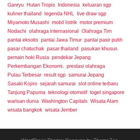
Ganryu
Hutan Tropis
Indonesia
keluaran sgp
kuliner thailand
legenda NHL
live draw sgp
Miyamoto Musashi
mobil listrik
motor premium
Nodachi
olahraga internasional
Olahraga Tim
pantai eksotis
pantai Jawa Timur
pantai pasir putih
pasar chatuchak
pasar thailand
pasukan khusus
pemain hoki Rusia
pendekar Jepang
Perkembangan Ekonomi.
prestasi olahraga
Pulau Terbesar
result sgp
samurai Jepang
Sasaki Kojiro
sejarah samurai
slot online terbaru
Tanjung Papuma
teknologi otomotif
togel singapore
warisan dunia
Washington Capitals
Wisata Alam
wisata bangkok
wisata Jember