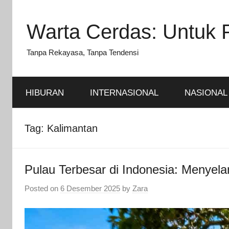
Skip
to
Warta Cerdas: Untuk 
content
Tanpa Rekayasa, Tanpa Tendensi
HIBURAN
INTERNASIONAL
NASIONAL
Tag:
Kalimantan
Pulau Terbesar di Indonesia: Menye
Posted on
6 Desember 2025
by
Zara